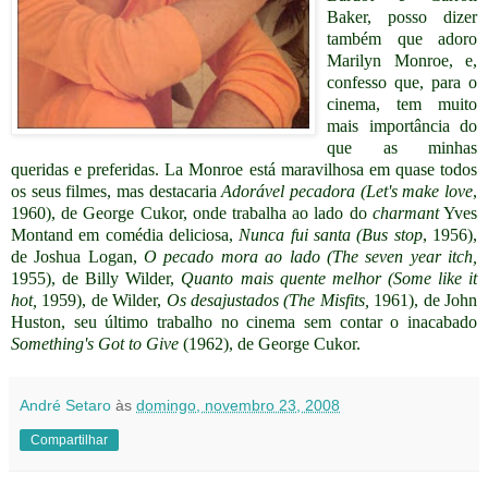
Baker, posso dizer
também que adoro
Marilyn Monroe, e,
confesso que, para o
cinema, tem muito
mais importância do
que as minhas
queridas e preferidas. La Monroe está maravilhosa em quase todos
os seus filmes, mas destacaria
Adorável pecadora (Let's make love
,
1960), de George Cukor, onde trabalha ao lado do
charmant
Yves
Montand em comédia deliciosa,
Nunca fui santa (Bus stop
, 1956),
de Joshua Logan,
O pecado mora ao lado (The seven year itch,
1955), de Billy Wilder,
Quanto mais quente melhor (Some like it
hot,
1959), de Wilder,
Os desajustados (The Misfits,
1961), de John
Huston, seu último trabalho no cinema sem contar o inacabado
Something's Got to Give
(1962), de George Cukor.
André Setaro
às
domingo, novembro 23, 2008
Compartilhar