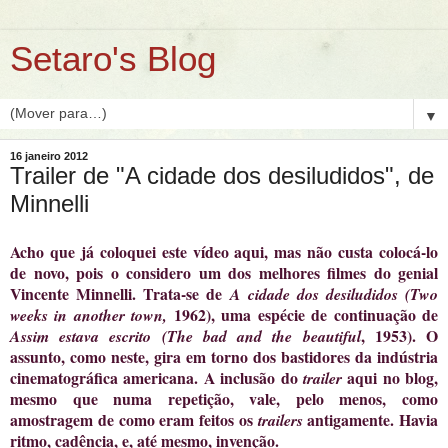
Setaro's Blog
▼
16 janeiro 2012
Trailer de "A cidade dos desiludidos", de
Minnelli
Acho que já coloquei este vídeo aqui, mas não custa colocá-lo
de novo, pois o considero um dos melhores filmes do genial
Vincente Minnelli. Trata-se de
A cidade dos desiludidos (Two
1962), uma espécie de continuação de
weeks in another town,
, 1953). O
Assim estava escrito (The bad and the beautiful
assunto, como neste, gira em torno dos bastidores da indústria
cinematográfica americana. A inclusão do
aqui no blog,
trailer
mesmo que numa repetição, vale, pelo menos, como
amostragem de como eram feitos os
antigamente. Havia
trailers
ritmo, cadência, e, até mesmo, invenção.